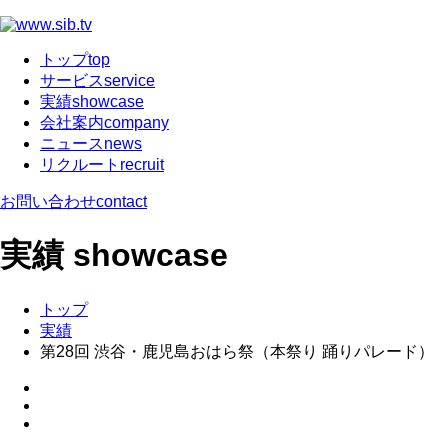
トップ
top
サービス
service
実績
showcase
会社案内
company
ニュース
news
リクルート
recruit
お問い合わせ
contact
実績
showcase
トップ
実績
第28回 渋谷・鹿児島おはら祭（本祭り 踊りパレード）