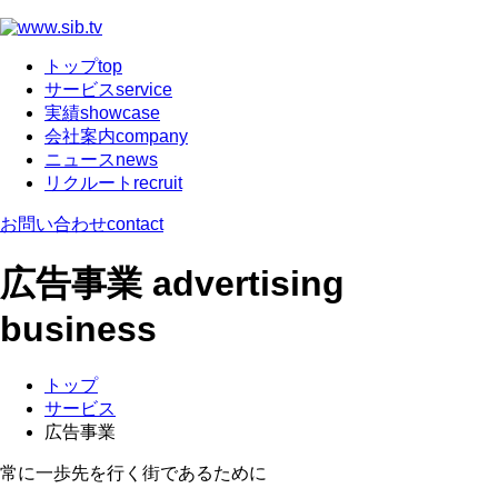
トップ
top
サービス
service
実績
showcase
会社案内
company
ニュース
news
リクルート
recruit
お問い合わせ
contact
広告事業
advertising
business
トップ
サービス
広告事業
常に一歩先を行く街であるために