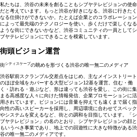
私たちは、渋谷の未来を創ることもシブヤテレビジョンの使命
だと考えています。もっと渋谷が好きになる、渋谷に行きたく
なる仕掛けができないか。たとえば企業とのコラボレーション
によって最先端のテクノロジーを使い、歩くだけで楽しくなる
ような街にできないかなど、渋谷コミュニティの一員としてシ
ブヤテレビジョンにできることを模索しています。
街頭ビジョン運営
シティスケープ
街
の眺めを形づくる渋谷の唯一無二のメディア
渋谷駅前スクランブル交差点をはじめ、主なメインストリート
のほぼ全域をカバーする大型ビジョン12基を運営。住む・働
く・訪れる・遊ぶなど、形は違っても渋谷を愛し、この街に集
まる高感度な人々に向けた情報発信、企業プロモーションに活
用されています。ビジョンには音量を抑えても遠くまで届く指
向性の高いスピーカーを採用し、周辺環境に合わせてスペック
やシステムを変えるなど、街との調和を目指しています。「シ
ブヤテレビジョン」の名のとおり、シブヤテレビジョンの顔と
もいうべき事業であり、地上での回遊性に大きな特徴がある渋
谷の唯一無二のメディアです。