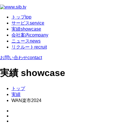
トップ
top
サービス
service
実績
showcase
会社案内
company
ニュース
news
リクルート
recruit
お問い合わせ
contact
実績
showcase
トップ
実績
WAN楽市2024