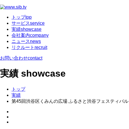
トップ
top
サービス
service
実績
showcase
会社案内
company
ニュース
news
リクルート
recruit
お問い合わせ
contact
実績
showcase
トップ
実績
第45回渋谷区くみんの広場 ふるさと渋谷フェスティバル