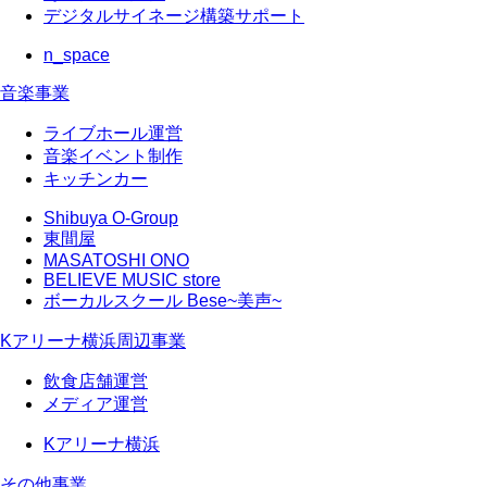
デジタルサイネージ構築サポート
n_space
音楽事業
ライブホール運営
音楽イベント制作
キッチンカー
Shibuya O-Group
東間屋
MASATOSHI ONO
BELIEVE MUSIC store
ボーカルスクール Bese~美声~
Kアリーナ横浜周辺事業
飲食店舗運営
メディア運営
Kアリーナ横浜
その他事業